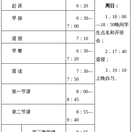
起 床
6：20
周日：
1．18：00
早 操
6：30—
—18：50晚间学
7：00
生点名和开班
退 寝
7：10
会；
早 餐
6：30—
2．17：40
7：20
退寝；
3．19：10
晨 读
7：30—
上晚自习。
7：50
第一节课
8：00—
8：45
第二节课
8：55—
9：40