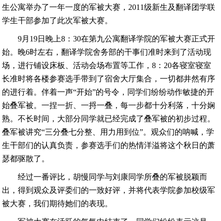
生公寓举办了一年一度的军被大赛，2011级新生及翻译团学联
学生干部参加了此次军被大赛。
9月19日晚上8：30在第九公寓翻译学院的军被大赛正式开
始。晚6时左右，翻译学院舍务部的干事们准时来到了活动现
场，进行铺设床板、活动会场布置等工作，8：20各寝室寝室
长准时将各楼参赛选手带到了宿舍大厅集合，一切都井然有序
的进行着。伴着一声“开始”的号令，同学们纷纷动作敏捷的开
始叠军被。一捏一折、一捋一叠，每一步都十分利落，十分娴
熟。不长时间，大部分同学就已经完成了叠军被的初步过程。
叠军被讲究“三分叠七分整、用力用到位”。观众们的呐喊，学
生干部们的认真负责，参赛选手们的热情洋溢将这个秋日的萧
瑟都驱散了。
经过一番评比，胡慢同学与刘康同学所叠的军被脱颖而
出，得到观众及评委们的一致好评，并将代表学院参加校级军
被大赛，我们期待她们的表现。