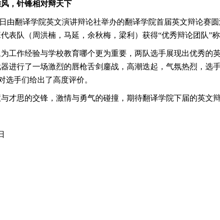
雄风，针锋相对辩天下
15日由翻译学院英文演讲辩论社举办的翻译学院首届英文辩论赛圆
1班代表队（周洪楠，马延，余秋梅，梁利）获得“优秀辩论团队”称
题为工作经验与学校教育哪个更为重要，两队选手展现出优秀的
武器进行了一场激烈的唇枪舌剑鏖战，高潮迭起，气氛热烈，选
en对选手们给出了高度评价。
慧与才思的交锋，激情与勇气的碰撞，期待翻译学院下届的英文
日