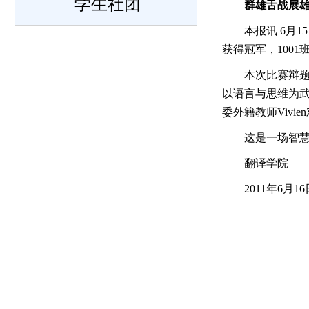
学生社团
群雄舌战展
本报讯 6月
获得冠军，100
本次比赛辩
以语言与思维为
委外籍教师Vivi
这是一场智
翻译学院
2011年6月16