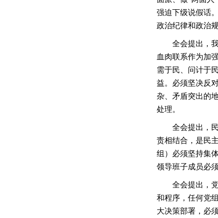
强迫下级说假话
政治纪律和政治
全会提出，
血肉联系作为加
需于民、问计于
益。必须坚决反
杂、矛盾突出的地
处理。
全会提出，
责相结合，是民
组）必须坚持集
领导班子成员必
全会提出，
和程序，任何党
大决策部署，必