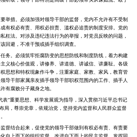
重要举措。必须加强对领导干部的监督，党内不允许有不受制
形成有权必有责、用权必担责、滥权必追责的制度安排。党的
徇私枉法。对涉及违纪违法行为的举报，对党员反映的问题，
应该回避，不准干预或插手组织调查。
要任务。必须筑牢拒腐防变的思想防线和制度防线，着力构建
会主义核心价值观，讲修养、讲道德、讲诚信、讲廉耻。各级
特权思想和特权现象作斗争，注重家庭、家教、家风，教育管
止领导干部家属亲友插手领导干部职权范围内的工作、插手人
允许有腐败分子藏身之地。
代表”重要思想、科学发展观为指导，深入贯彻习近平总书记
略布局，尊崇党章，依规治党，坚持党内监督和人民群众监督
力。
格监督结合起来，促使党的领导干部做到有权必有责、有责要
强化自上而下的组织监督，改进自下而上的民主监督，发挥同