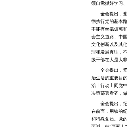
须自觉抓好学习
全会提出，
彻执行党的基本
不能有丝毫偏离
会主义道路、中
文化创新以及其
理和发展真理，
级干部在大是大
全会提出，
治生活的重要目
治上行动上同党
决策部署看齐，
全会提出，
在前面，用铁的
和特殊党员。党
面派、做“两面人