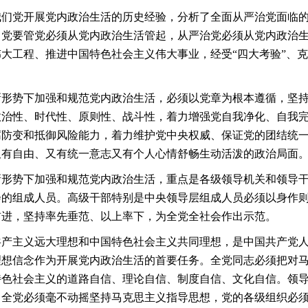
我们党开展党内政治生活的历史经验，分析了全面从严治党面临
。党要管党必须从党内政治生活管起，从严治党必须从党内政治
大工程、推进中国特色社会主义伟大事业，经受“四大考验”、克
新形势下加强和规范党内政治生活，必须以党章为根本遵循，坚
政治性、时代性、原则性、战斗性，着力增强党自我净化、自我
腐防变和抵御风险能力，着力维护党中央权威、保证党的团结统
又有自由、又有统一意志又有个人心情舒畅生动活泼的政治局面
新形势下加强和规范党内政治生活，重点是各级领导机关和领导
会的组成人员。高级干部特别是中央领导层组成人员必须以身作
前进，坚持率先垂范、以上率下，为全党全社会作出示范。
共产主义远大理想和中国特色社会主义共同理想，是中国共产党
理想信念作为开展党内政治生活的首要任务。全党同志必须把对
特色社会主义的道路自信、理论自信、制度自信、文化自信。领
。全党必须毫不动摇坚持马克思主义指导思想，党的各级组织必