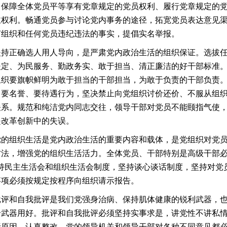
，保障全体党员平等享有党章规定的党员权利、履行党章规定的
主权利。畅通党员参与讨论党内事务的途径，拓宽党员表达意见
何组织和任何党员违纪违法的事实，提倡实名举报。
坚持正确选人用人导向，是严肃党内政治生活的组织保证。选拔
坚定、为民服务、勤政务实、敢于担当、清正廉洁的好干部标准
组织要旗帜鲜明为敢于担当的干部担当，为敢于负责的干部负责
、要名誉、要待遇行为，坚决禁止向党组织讨价还价、不服从组
关系。规范和纯洁党内同志交往，领导干部对党员不能颐指气使
是改革创新中的失误。
党的组织生活是党内政治生活的重要内容和载体，是党组织对党
方法，增强党的组织生活活力。全体党员、干部特别是高级干部必
坚持民主生活会和组织生活会制度，坚持谈心谈话制度，坚持对党
事项必须按规定按程序向组织请示报告。
批评和自我批评是我们党强身治病、保持肌体健康的锐利武器，
个武器用好。批评和自我批评必须坚持实事求是，讲党性不讲私
析原因，认真整改。党的领导机关和领导干部对各种不同意见都