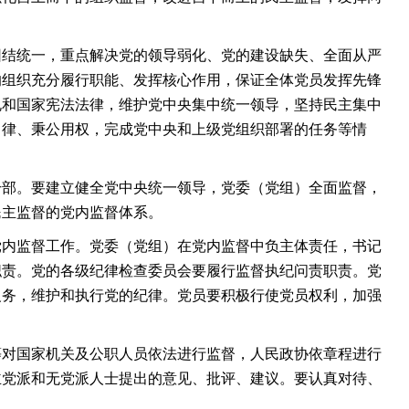
团结统一，重点解决党的领导弱化、党的建设缺失、全面从严
的组织充分履行职能、发挥核心作用，保证全体党员发挥先锋
规和国家宪法法律，维护党中央集中统一领导，坚持民主集中
自律、秉公用权，完成党中央和上级党组织部署的任务等情
干部。要建立健全党中央统一领导，党委（党组）全面监督，
民主监督的党内监督体系。
党内监督工作。党委（党组）在党内监督中负主体责任，书记
职责。党的各级纪律检查委员会要履行监督执纪问责职责。党
义务，维护和执行党的纪律。党员要积极行使党员权利，加强
等对国家机关及公职人员依法进行监督，人民政协依章程进行
主党派和无党派人士提出的意见、批评、建议。要认真对待、