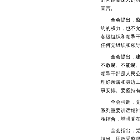
直言。
全会提出，
约的权力，也不
各级组织和领导
任何党组织和领
全会提出，
不敢腐、不能腐
领导干部是人民
理好亲属和身边
事安排。要坚持
全会强调，
系列重要讲话精神
相结合，增强党
全会指出，
担当，用权受监