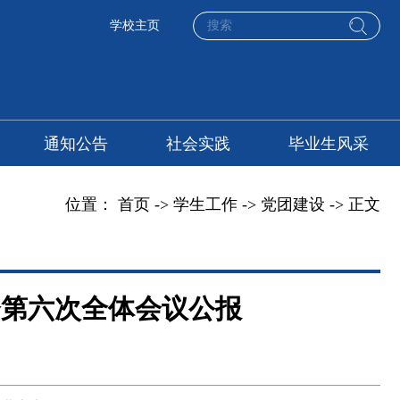
学校主页
通知公告
社会实践
毕业生风采
位置：
首页
->
学生工作
->
党团建设
-> 正文
会第六次全体会议公报