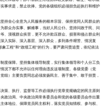
要实事求是，禁止吹捧。党的各级组织必须担负起执行和维护
把坚持全心全意为人民服务的根本宗旨、保持党同人民群众的
，为群众办实事、解难事，当好人民公仆。坚持问政于民、问
老爷、漠视群众疾苦，更不允许欺压群众、损害和侵占群众利
须深入实际、深入基层、深入群众，多到条件艰苦、情况复
象工程”和“政绩工程”的行为，要严肃问责追责，依纪依法
要制度保障。坚持集体领导制度，实行集体领导和个人分工负
何情况下都不允许以任何理由违反这项制度。各级党委（党
（党组）主要负责同志必须发扬民主、善于集中、敢于担责，
内决策、执行、监督等工作必须执行党章党规确定的民主原则
中央政治局、中央政治局常务委员会和党的各级委员会作出重
员主体地位、保障党员民主权利，落实党员知情权、参与权、