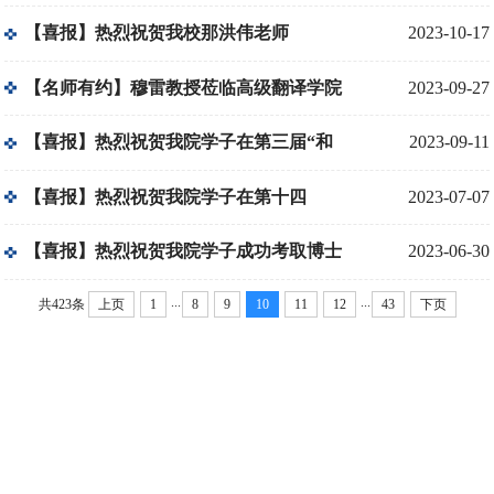
国际翻译大赛多个奖项
【喜报】热烈祝贺我校那洪伟老师
2023-10-17
在“2023年全国高校外语课程思政教学案
【名师有约】穆雷教授莅临高级翻译学院
2023-09-27
例大赛”中荣获一等奖
开展系列学术交流活动
【喜报】热烈祝贺我院学子在第三届“和
2023-09-11
平杯”中国法律外交翻译大赛中喜获佳绩
【喜报】热烈祝贺我院学子在第十四
2023-07-07
届“华政杯”全国法律翻译大赛中喜获佳绩
【喜报】热烈祝贺我院学子成功考取博士
2023-06-30
...
...
研究生
共423条
上页
1
8
9
10
11
12
43
下页